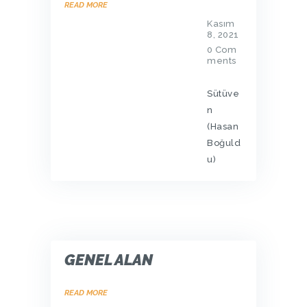
READ MORE
Kasım
8, 2021
0
Com
ments
Sütüve
n
(Hasan
Boğuld
u)
GENEL ALAN
READ MORE