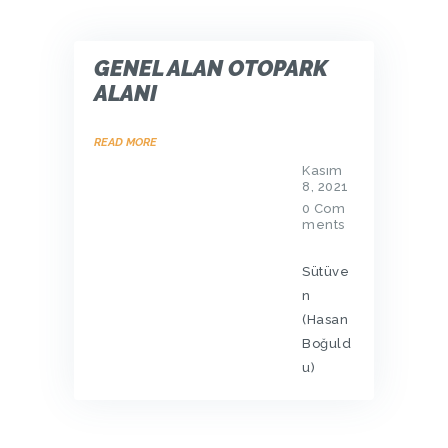
GENEL ALAN OTOPARK
ALANI
READ MORE
Kasım
8, 2021
0
Com
ments
Sütüve
n
(Hasan
Boğuld
u)