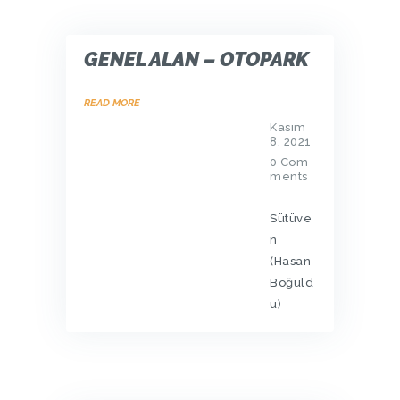
GENEL ALAN – OTOPARK
READ MORE
Kasım
8, 2021
0
Com
ments
Sütüve
n
(Hasan
Boğuld
u)