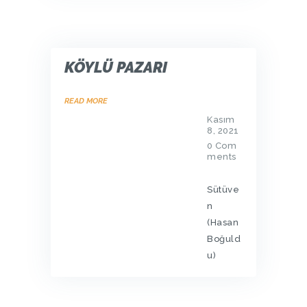
KÖYLÜ PAZARI
READ MORE
Kasım
8, 2021
0
Com
ments
Sütüve
n
(Hasan
Boğuld
u)